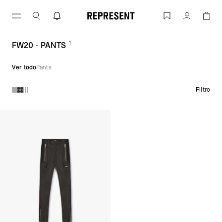
FW20 - PANTS | REPRESENT
Cuenta
1
(
productos)
FW20 - PANTS
Ver todo
Pants
Filtro
Productos en la colección FW20 - PANTS: